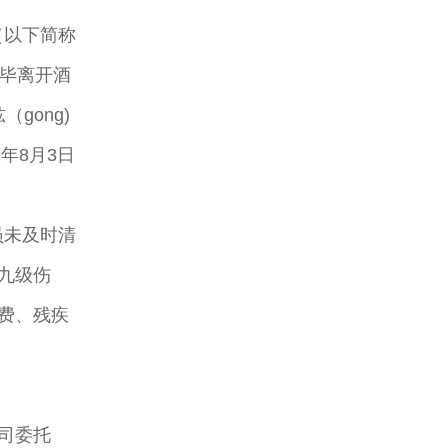
（以下简称
完毕离开酒
gong)
年8月3日
员未及时清
九级伤
费、残疾
司委托