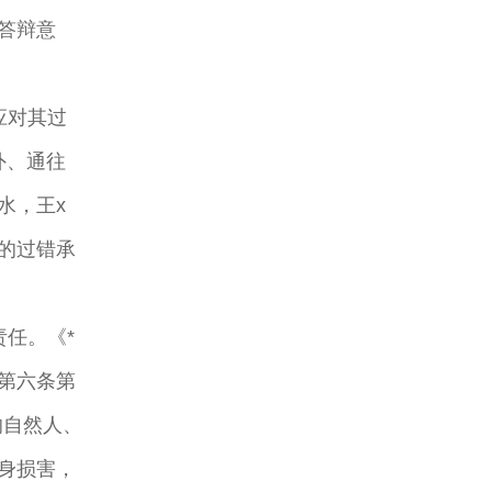
答辩意
应对其过
外、通往
水，王x
的过错承
任。《*
第六条第
的自然人、
身损害，