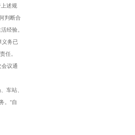
于上述规
何判断合
生活经验。
障义务已
何责任。
次会议通
场、车站、
务。”自