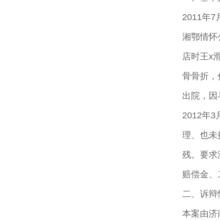
2011
湘鄂情怀
店时王x
骨骨折，
出院，因
2012
理、也未
残。要求
赔偿金、
二、诉辩
本案由济