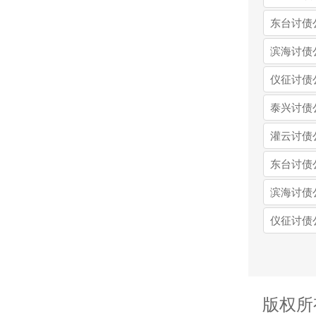
东台讨债
滨海讨债
仪征讨债
泰兴讨债
灌云讨债
东台讨债
滨海讨债
仪征讨债
版权所