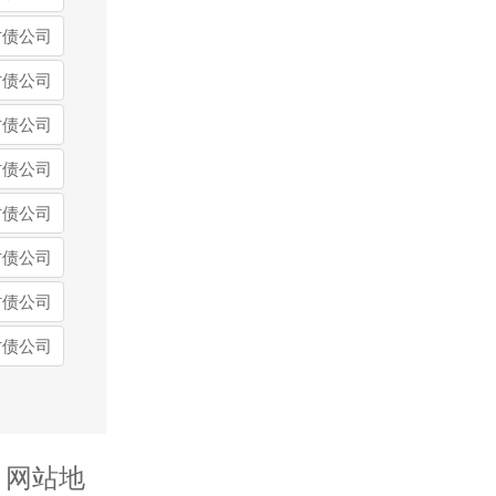
讨债公司
讨债公司
讨债公司
讨债公司
讨债公司
讨债公司
讨债公司
讨债公司
网站地