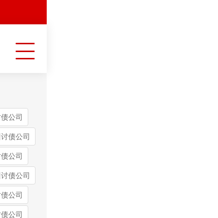
讨债公司
州讨债公司
讨债公司
州讨债公司
讨债公司
讨债公司