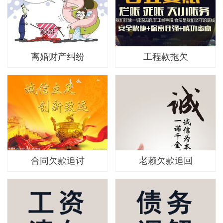
离婚财产纠纷
工程款拖欠
合同欠款追讨
老赖欠款追回