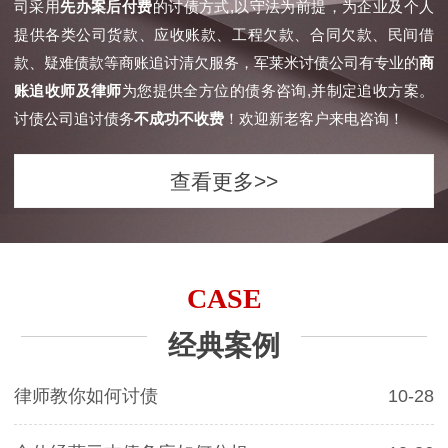
司采用
先办案后付费
的讨债方式,以守法为前提，为企业及个人
提供各类公司货款、应收账款、工程欠款、合同欠款、民间借
款、疑难债款等商账追讨清欠服务，军莱米讨债公司有专业的
商
账追收师及律师
为您提供全方位的债务咨询,并制定追收方案。
讨债公司追讨债务
不成功不收费
！欢迎新老客户来电咨询！
查看更多>>
CASE
经典案例
律师教你如何讨债
10-28