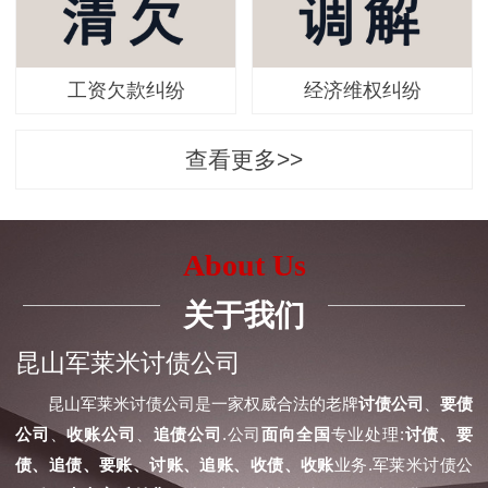
工资欠款纠纷
经济维权纠纷
查看更多>>
About Us
关于我们
昆山军莱米讨债公司
昆山军莱米讨债公司是一家权威合法的老牌
讨债公司
、
要债
公司
、
收账公司
、
追债公司
.公司
面向全国
专业处理:
讨债、要
债、追债、要账、讨账、追账、收债、收账
业务.军莱米讨债公