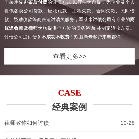
司采用
先办案后付费
的讨债方式,以守法为前提，为企业及个人
提供各类公司货款、应收账款、工程欠款、合同欠款、民间借
款、疑难债款等商账追讨清欠服务，军莱米讨债公司有专业的
商
账追收师及律师
为您提供全方位的债务咨询,并制定追收方案。
讨债公司追讨债务
不成功不收费
！欢迎新老客户来电咨询！
查看更多>>
CASE
经典案例
律师教你如何讨债
10-28