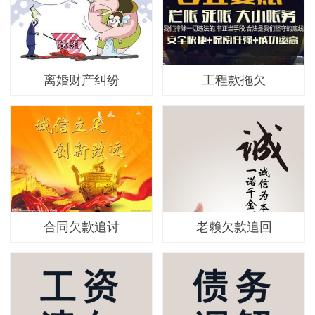
离婚财产纠纷
工程款拖欠
合同欠款追讨
老赖欠款追回