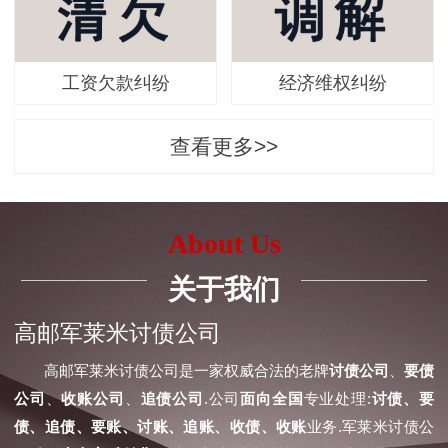
工资欠款纠纷
经济维权纠纷
查看更多>>
About Us
关于我们
高邮军莱米讨债公司
高邮军莱米讨债公司是一家权威合法的老牌
讨债公司
、
要债
公司
、
收账公司
、
追债公司
.公司
面向全国
专业处理:
讨债、要
债、追债、要账、讨账、追账、收债、收账
业务.军莱米讨债公