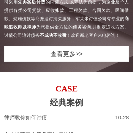
司采用
先办案后付费
的讨债方式,以守法为前提，为企业及个人
提供各类公司货款、应收账款、工程欠款、合同欠款、民间借
款、疑难债款等商账追讨清欠服务，军莱米讨债公司有专业的
商
账追收师及律师
为您提供全方位的债务咨询,并制定追收方案。
讨债公司追讨债务
不成功不收费
！欢迎新老客户来电咨询！
查看更多>>
CASE
经典案例
律师教你如何讨债
10-28