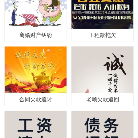
离婚财产纠纷
工程款拖欠
合同欠款追讨
老赖欠款追回