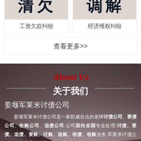
工资欠款纠纷
经济维权纠纷
查看更多>>
About Us
关于我们
姜堰军莱米讨债公司
姜堰军莱米讨债公司是一家权威合法的老牌
讨债公司
、
要债
公司
、
收账公司
、
追债公司
.公司
面向全国
专业处理:
讨债、要
债、追债、要账、讨账、追账、收债、收账
业务.军莱米讨债公