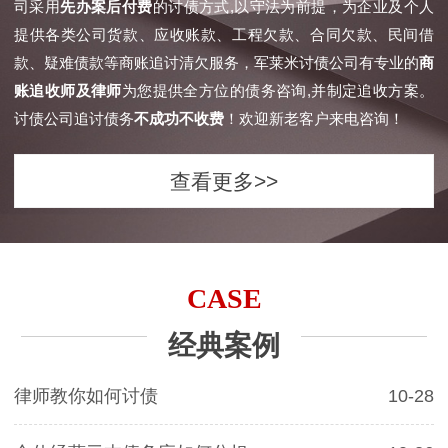
司采用
先办案后付费
的讨债方式,以守法为前提，为企业及个人
提供各类公司货款、应收账款、工程欠款、合同欠款、民间借
款、疑难债款等商账追讨清欠服务，军莱米讨债公司有专业的
商
账追收师及律师
为您提供全方位的债务咨询,并制定追收方案。
讨债公司追讨债务
不成功不收费
！欢迎新老客户来电咨询！
查看更多>>
CASE
经典案例
律师教你如何讨债
10-28