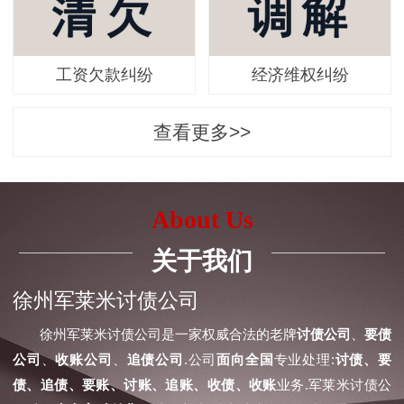
工资欠款纠纷
经济维权纠纷
查看更多>>
About Us
关于我们
徐州军莱米讨债公司
徐州军莱米讨债公司是一家权威合法的老牌
讨债公司
、
要债
公司
、
收账公司
、
追债公司
.公司
面向全国
专业处理:
讨债、要
债、追债、要账、讨账、追账、收债、收账
业务.军莱米讨债公