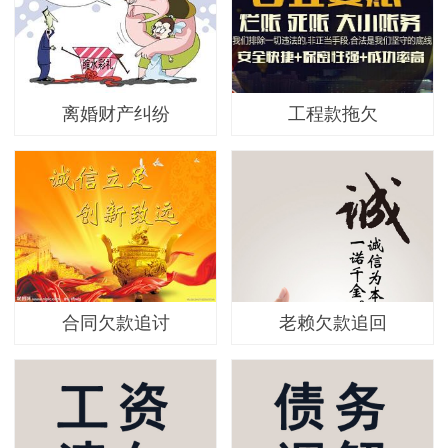
离婚财产纠纷
工程款拖欠
合同欠款追讨
老赖欠款追回