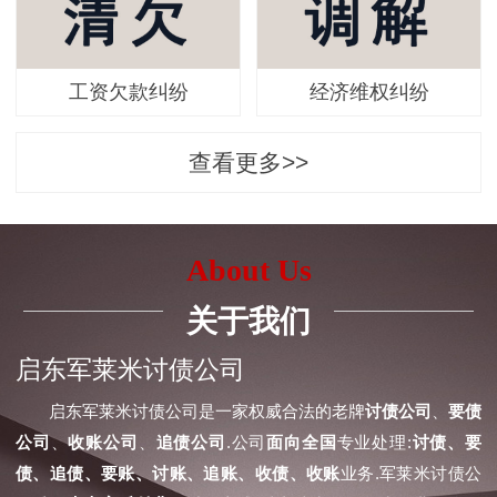
工资欠款纠纷
经济维权纠纷
查看更多>>
About Us
关于我们
启东军莱米讨债公司
启东军莱米讨债公司是一家权威合法的老牌
讨债公司
、
要债
公司
、
收账公司
、
追债公司
.公司
面向全国
专业处理:
讨债、要
债、追债、要账、讨账、追账、收债、收账
业务.军莱米讨债公