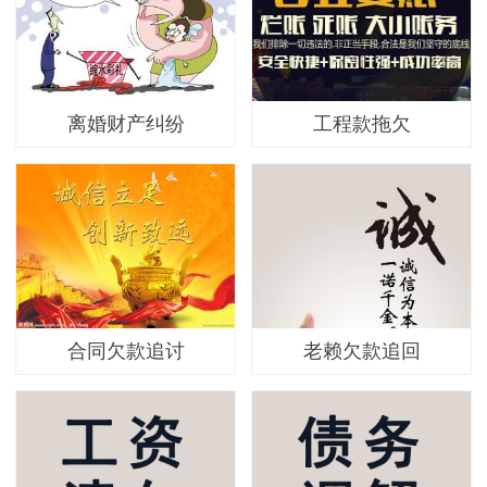
离婚财产纠纷
工程款拖欠
合同欠款追讨
老赖欠款追回