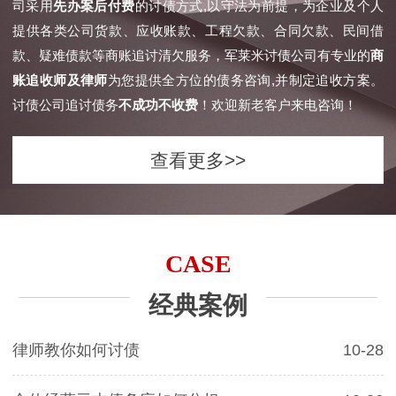
司采用
先办案后付费
的讨债方式,以守法为前提，为企业及个人
提供各类公司货款、应收账款、工程欠款、合同欠款、民间借
款、疑难债款等商账追讨清欠服务，军莱米讨债公司有专业的
商
账追收师及律师
为您提供全方位的债务咨询,并制定追收方案。
讨债公司追讨债务
不成功不收费
！欢迎新老客户来电咨询！
查看更多>>
CASE
经典案例
律师教你如何讨债
10-28