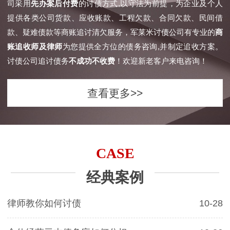
司采用
先办案后付费
的讨债方式,以守法为前提，为企业及个人
提供各类公司货款、应收账款、工程欠款、合同欠款、民间借
款、疑难债款等商账追讨清欠服务，军莱米讨债公司有专业的
商
账追收师及律师
为您提供全方位的债务咨询,并制定追收方案。
讨债公司追讨债务
不成功不收费
！欢迎新老客户来电咨询！
查看更多>>
CASE
经典案例
律师教你如何讨债
10-28