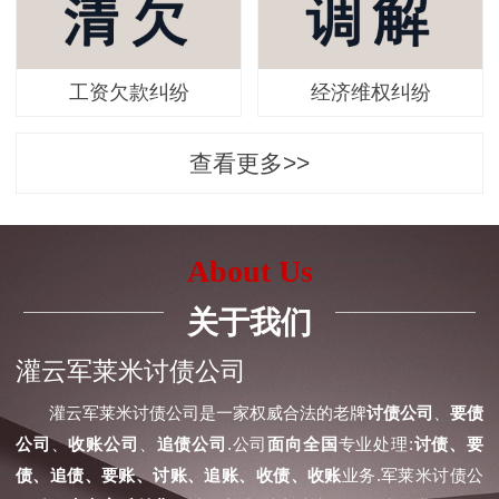
工资欠款纠纷
经济维权纠纷
查看更多>>
About Us
关于我们
灌云军莱米讨债公司
灌云军莱米讨债公司是一家权威合法的老牌
讨债公司
、
要债
公司
、
收账公司
、
追债公司
.公司
面向全国
专业处理:
讨债、要
债、追债、要账、讨账、追账、收债、收账
业务.军莱米讨债公