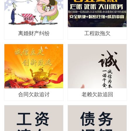
离婚财产纠纷
工程款拖欠
合同欠款追讨
老赖欠款追回