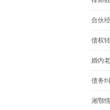
合伙
债权
债务
湘鄂情