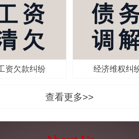
工资欠款纠纷
经济维权纠
查看更多>>