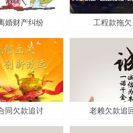
离婚财产纠纷
工程款拖欠
合同欠款追讨
老赖欠款追