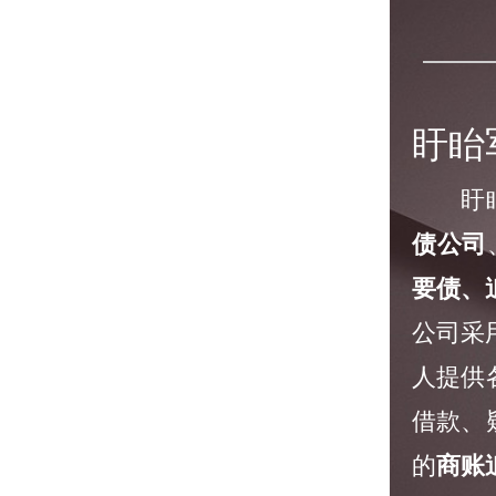
盱眙
盱眙军
债公司
要债、
公司采
人提供
借款、
的
商账