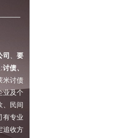
公司
、
要
:
讨债、
莱米讨债
企业及个
款、民间
司有专业
定追收方