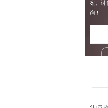
案。讨
询！
律师