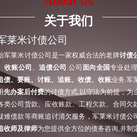
About Us
关于我们
军莱米讨债公司
莱米讨债公司是一家权威合法的老牌
讨债
、
收账公司
、
追债公司
.公司
面向全国
专业处理
追债、要账、讨账、追账、收债、收账
业务.军
用
先办案后付费
的讨债方式,以守法为前提，为
各类公司货款、应收账款、工程欠款、合同欠
疑难债款等商账追讨清欠服务，军莱米讨债公
追收师及律师
为您提供全方位的债务咨询,并制