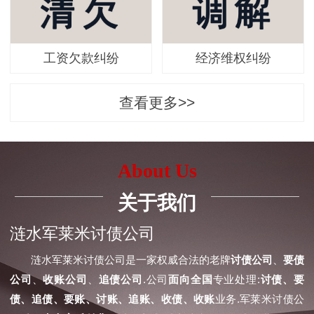
工资欠款纠纷
经济维权纠纷
查看更多>>
About Us
关于我们
涟水军莱米讨债公司
涟水军莱米讨债公司是一家权威合法的老牌
讨债公司
、
要债
公司
、
收账公司
、
追债公司
.公司
面向全国
专业处理:
讨债、要
债、追债、要账、讨账、追账、收债、收账
业务.军莱米讨债公