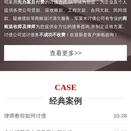
司采用
先办案后付费
的讨债方式,以守法为前提，为企业及个人
提供各类公司货款、应收账款、工程欠款、合同欠款、民间借
款、疑难债款等商账追讨清欠服务，军莱米讨债公司有专业的
商
账追收师及律师
为您提供全方位的债务咨询,并制定追收方案。
讨债公司追讨债务
不成功不收费
！欢迎新老客户来电咨询！
查看更多>>
CASE
经典案例
律师教你如何讨债
10-28