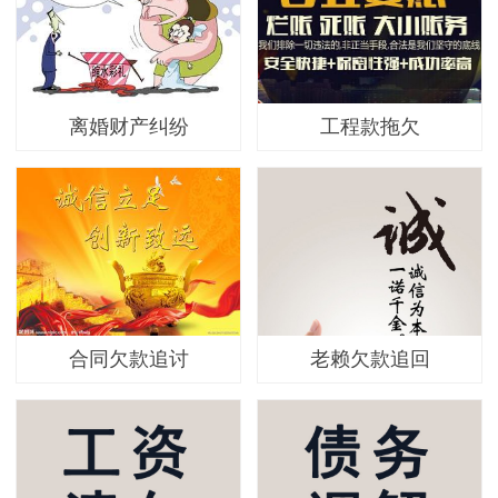
离婚财产纠纷
工程款拖欠
合同欠款追讨
老赖欠款追回