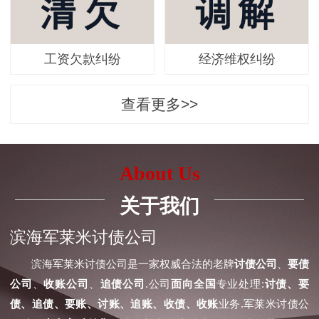
工资欠款纠纷
经济维权纠纷
查看更多>>
About Us
关于我们
滨海军莱米讨债公司
滨海军莱米讨债公司是一家权威合法的老牌
讨债公司
、
要债
公司
、
收账公司
、
追债公司
.公司
面向全国
专业处理:
讨债、要
债、追债、要账、讨账、追账、收债、收账
业务.军莱米讨债公