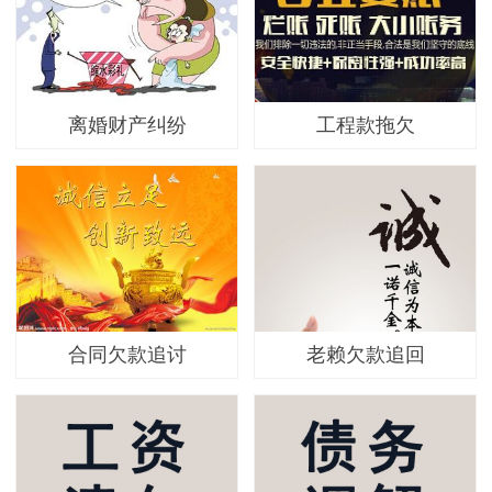
离婚财产纠纷
工程款拖欠
合同欠款追讨
老赖欠款追回