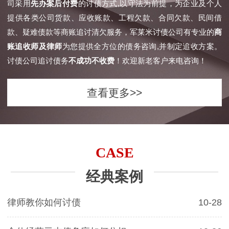
司采用
先办案后付费
的讨债方式,以守法为前提，为企业及个人
提供各类公司货款、应收账款、工程欠款、合同欠款、民间借
款、疑难债款等商账追讨清欠服务，军莱米讨债公司有专业的
商
账追收师及律师
为您提供全方位的债务咨询,并制定追收方案。
讨债公司追讨债务
不成功不收费
！欢迎新老客户来电咨询！
查看更多>>
CASE
经典案例
律师教你如何讨债
10-28